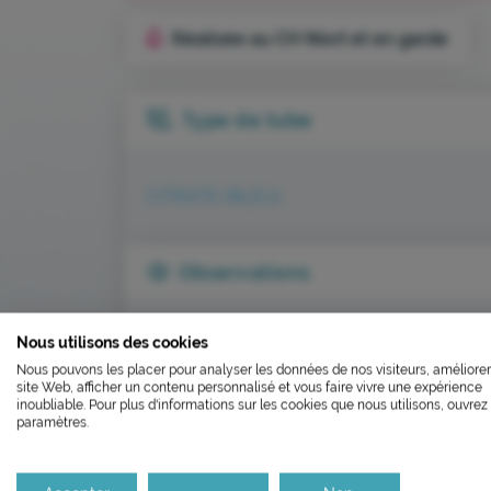
Réalisée au CH Niort et en garde
Type de tube
CITRATE (BLEU)
Observations
L’ÉCOCONCEP
Nous utilisons des cookies
FERMETU
Apporter rapidement au laboratoire à tem
Nous pouvons les placer pour analyser les données de nos visiteurs, améliorer
Ne pas prescrire pour un suivi thérapeuti
Nous avons développé ce site In
site Web, afficher un contenu personnalisé et vous faire vivre une expérience
un surdosage devant une symptomatologie
Le laboratoire sera fe
inoubliable. Pour plus d'informations sur les cookies que nous utilisons, ouvrez 
paramètres.
résiduel avant une intervention chirurgical
Si vous aussi vous souhaitez dim
APPORTER rapidement au laboratoire
le parcourir dans son Mode Eco. C
Il réouvrira aux horaire
Merci pour votre contribution !