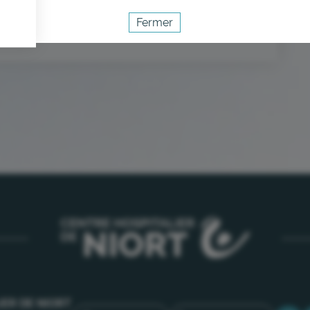
èvement à température ambiante = 4h pour
Fermer
 XARELTO.
Activer le mode éco
Annuler
IER DE NIORT