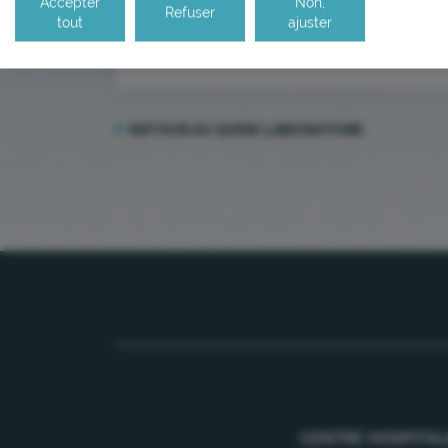
Accepter
Non,
Refuser
AU LABO :
délai de conservation du prél
tout
ajuster
ARIXTRA, ELIQUIS, ORGARAN, PRADAXA,
RETOUR AU GUIDE LABORATOIRE
CENTRE HOSPITAL