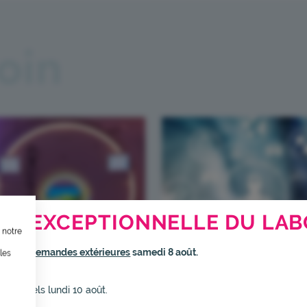
loin
TION, ÇA VOUS CONCERNE AU
RE EXCEPTIONNELLE DU LAB
 notre
ternet dans le cadre d’une démarche forte d’écoconception.
rmé
aux demandes extérieures
samedi 8 août.
les
Éducation
inuer drastiquement les besoins énergétiques nécessaires à votre na
thérapeutique du
elui-ci sollicitera très peu nos serveurs et vous deviendrez ainsi un
s habituels lundi 10 août.
endre rendez-vous
patient