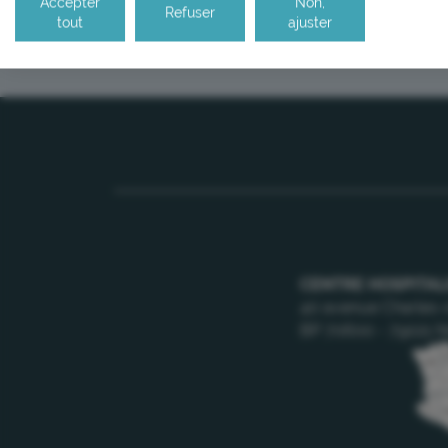
Accepter
Non,
Refuser
tout
ajuster
CENTRE HOSPITAL
40 avenue Charles-
BP 70600 - 79021 N