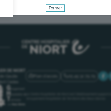
Fermer
Activer le mode éco
Annuler
IER DE NIORT
Plan d'accès
05 49 32 79 79
de-Gaulle
iort Cedex
Le Centre hospitalier de Niort est l’établissement support 
Groupement Hospitalier de Territoire des Deux-Sèvres