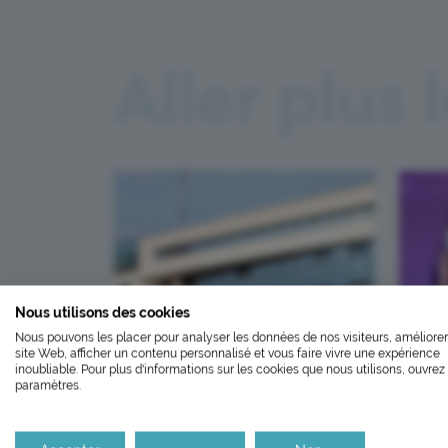
Aller plus 
L’ÉCOCONCEP
Nous utilisons des cookies
FERMETU
Nous pouvons les placer pour analyser les données de nos visiteurs, améliorer
Nous avons développé ce site In
site Web, afficher un contenu personnalisé et vous faire vivre une expérience
Le laboratoire sera fe
inoubliable. Pour plus d'informations sur les cookies que nous utilisons, ouvrez 
paramètres.
Si vous aussi vous souhaitez dim
le parcourir dans son Mode Eco. C
Il réouvrira aux horaire
Me rendre à l'hôpital
Pr
Merci pour votre contribution !