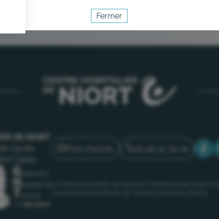
Fermer
Activer le mode éco
Annuler
IER DE NIORT
Plan d'accès
05 49 32 79 79
de-Gaulle
iort Cedex
Le Centre hospitalier de Niort est l’établissement support 
Groupement Hospitalier de Territoire des Deux-Sèvres