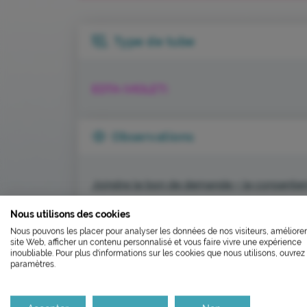
Type de tube
EDTA (VIOLET)
Observations
Joindre le bon de demande + le consente
L’ÉCOCONCEP
Nous utilisons des cookies
FERMETU
AU LABO
: envoi du sang congelé
Nous pouvons les placer pour analyser les données de nos visiteurs, améliorer
Nous avons développé ce site In
site Web, afficher un contenu personnalisé et vous faire vivre une expérience
Le laboratoire sera fe
inoubliable. Pour plus d'informations sur les cookies que nous utilisons, ouvrez 
paramètres.
Si vous aussi vous souhaitez dim
RETOUR AU GUIDE LABORATOIRE
le parcourir dans son Mode Eco. C
Il réouvrira aux horaire
Merci pour votre contribution !