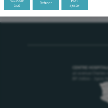
Accepter
Non,
Refuser
tout
ajuster
CENTRE HOSPITAL
40 avenue Charles-
BP 70600 - 79021 N