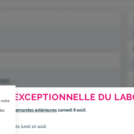
ment
TION, ÇA VOUS CONCERNE AU
RE EXCEPTIONNELLE DU LAB
 notre
ternet dans le cadre d’une démarche forte d’écoconception.
rmé
aux demandes extérieures
samedi 8 août.
les
inuer drastiquement les besoins énergétiques nécessaires à votre na
elui-ci sollicitera très peu nos serveurs et vous deviendrez ainsi un
s habituels lundi 10 août.