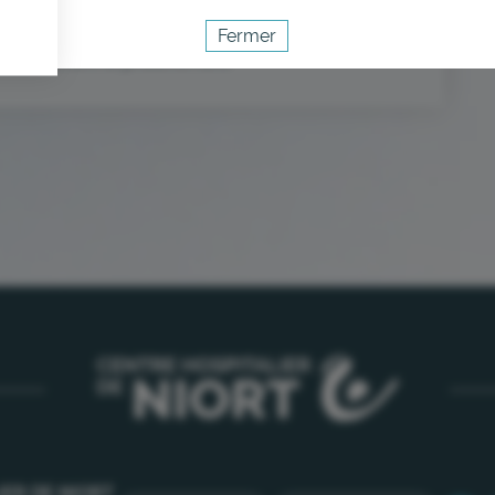
Fermer
eures suivant le prélèvement.
Activer le mode éco
Annuler
IER DE NIORT