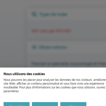
Type de tube
SEC sans gel (ROUGE)
Observations
Préciser la spécialité, la posologie et l'he
L’ÉCOCONCEP
Dans le cadre d'un suivi thérapeutique, pré
Nous utilisons des cookies
FERMETU
Apporter rapidement au laboratoire.
Nous pouvons les placer pour analyser les données de nos visiteurs, améliorer
Nous avons développé ce site In
Dans le cadre d'une suspicion de surdosa
site Web, afficher un contenu personnalisé et vous faire vivre une expérience
Le laboratoire sera fe
quel moment mais ne le résultat sera à int
inoubliable. Pour plus d'informations sur les cookies que nous utilisons, ouvrez 
paramètres.
dernière prise.
Si vous aussi vous souhaitez dim
le parcourir dans son Mode Eco. C
Il réouvrira aux horaire
Feuille de renseignement
Merci pour votre contribution !