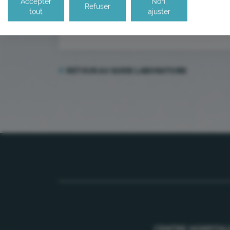
Accepter
Non,
Refuser
tout
ajuster
AU LABO
: doit être congelé dans les 4 h
RETOUR AU GUIDE LABORATOIRE
CENTRE HOSPITAL