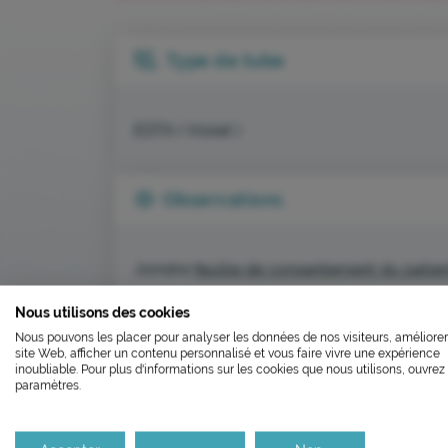
Type de tube
EDTA ( Violet )
Observations
Joindre
feuille de consentement du patien
L’ÉCOCONCEP
Joindre les renseignements cliniques si po
Nous utilisons des cookies
FERMETU
Nous pouvons les placer pour analyser les données de nos visiteurs, améliorer
Nous avons développé ce site In
site Web, afficher un contenu personnalisé et vous faire vivre une expérience
Le laboratoire sera fe
inoubliable. Pour plus d'informations sur les cookies que nous utilisons, ouvrez 
paramètres.
Si vous aussi vous souhaitez dim
RETOUR AU GUIDE LABORATOIRE
le parcourir dans son Mode Eco. C
Il réouvrira aux horaire
Merci pour votre contribution !