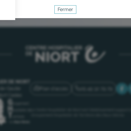
Fermer
Activer le mode éco
Annuler
IER DE NIORT
Plan d'accès
05 49 32 79 79
de-Gaulle
iort Cedex
Le Centre hospitalier de Niort est l’établissement support 
Groupement Hospitalier de Territoire des Deux-Sèvres