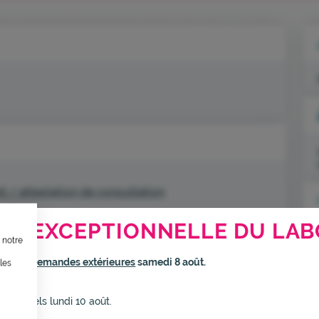
t / attestation de consultation
TION, ÇA VOUS CONCERNE AU
ssible.
RE EXCEPTIONNELLE DU LAB
 notre
ternet dans le cadre d’une démarche forte d’écoconception.
rmé
aux demandes extérieures
samedi 8 août.
les
inuer drastiquement les besoins énergétiques nécessaires à votre na
elui-ci sollicitera très peu nos serveurs et vous deviendrez ainsi un
s habituels lundi 10 août.