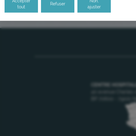
Accepter
Non,
Refuser
tout
ajuster
CENTRE HOSPITAL
40 avenue Charles-
BP 70600 - 79021 N