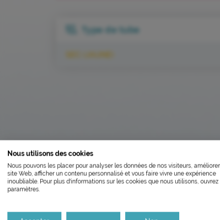
Type de tube
SEC (JAUNE)
L’ÉCOCONCEP
Nous utilisons des cookies
FERMETU
Nous pouvons les placer pour analyser les données de nos visiteurs, améliorer
Nous avons développé ce site In
site Web, afficher un contenu personnalisé et vous faire vivre une expérience
Le laboratoire sera fe
inoubliable. Pour plus d'informations sur les cookies que nous utilisons, ouvrez 
paramètres.
Si vous aussi vous souhaitez dim
RETOUR AU GUIDE LABORATOIRE
le parcourir dans son Mode Eco. C
Il réouvrira aux horaire
Merci pour votre contribution !