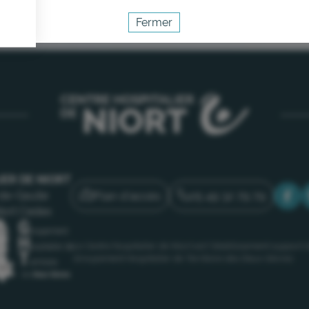
Fermer
Activer le mode éco
Annuler
IER DE NIORT
Plan d'accès
05 49 32 79 79
de-Gaulle
iort Cedex
Le Centre hospitalier de Niort est l’établissement support 
Groupement Hospitalier de Territoire des Deux-Sèvres