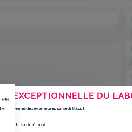
TION, ÇA VOUS CONCERNE AU
RE EXCEPTIONNELLE DU LAB
 notre
ternet dans le cadre d’une démarche forte d’écoconception.
rmé
aux demandes extérieures
samedi 8 août.
les
inuer drastiquement les besoins énergétiques nécessaires à votre na
elui-ci sollicitera très peu nos serveurs et vous deviendrez ainsi un
s habituels lundi 10 août.