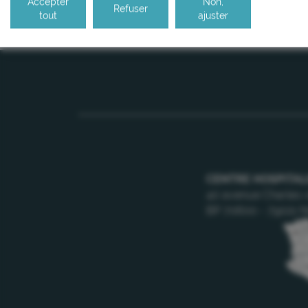
Accepter
Non,
Refuser
tout
ajuster
CENTRE HOSPITAL
40 avenue Charles-
BP 70600 - 79021 N