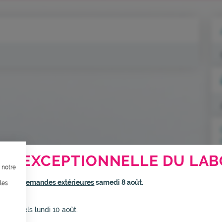
TION, ÇA VOUS CONCERNE AU
RE EXCEPTIONNELLE DU LAB
 notre
ternet dans le cadre d’une démarche forte d’écoconception.
rmé
aux demandes extérieures
samedi 8 août.
les
inuer drastiquement les besoins énergétiques nécessaires à votre na
elui-ci sollicitera très peu nos serveurs et vous deviendrez ainsi un
s habituels lundi 10 août.