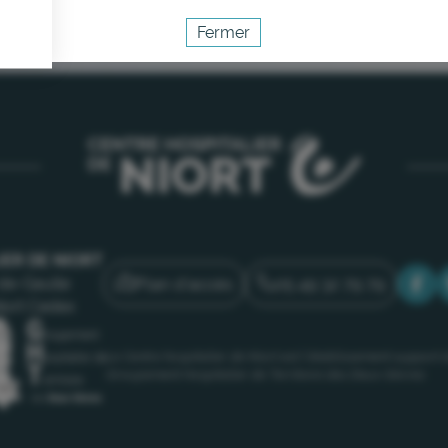
Fermer
Activer le mode éco
Annuler
IER DE NIORT
Plan d'accès
05 49 32 79 79
de-Gaulle
iort Cedex
Le Centre hospitalier de Niort est l’établissement support 
Groupement Hospitalier de Territoire des Deux-Sèvres