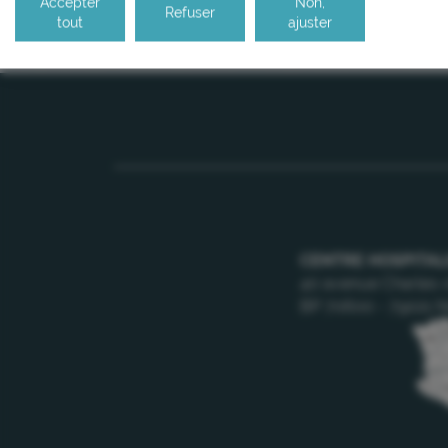
Accepter
Non,
Refuser
tout
ajuster
CENTRE HOSPITAL
40 avenue Charles-
BP 70600 - 79021 N