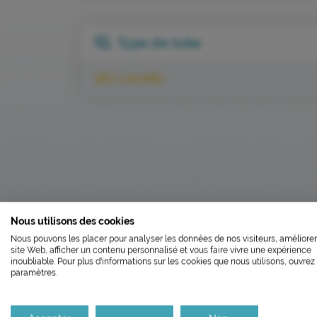
Type de tube
SEC (JAUNE)
L’ÉCOCONCEP
Nous utilisons des cookies
FERMETU
Nous pouvons les placer pour analyser les données de nos visiteurs, améliorer
Nous avons développé ce site In
site Web, afficher un contenu personnalisé et vous faire vivre une expérience
Le laboratoire sera fe
inoubliable. Pour plus d'informations sur les cookies que nous utilisons, ouvrez 
paramètres.
Si vous aussi vous souhaitez dim
RETOUR AU GUIDE LABORATOIRE
le parcourir dans son Mode Eco. C
Il réouvrira aux horaire
Merci pour votre contribution !