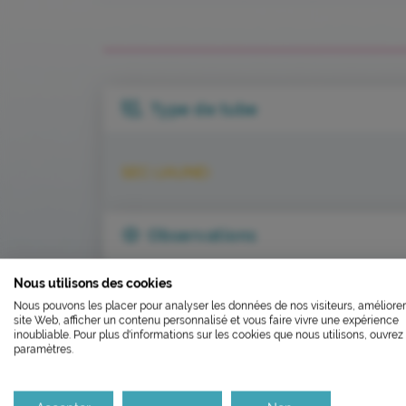
Type de tube
SEC (JAUNE)
Observations
L’ÉCOCONCEP
Nous utilisons des cookies
FERMETU
A congeler dans les 4h
Nous pouvons les placer pour analyser les données de nos visiteurs, améliorer
Nous avons développé ce site In
site Web, afficher un contenu personnalisé et vous faire vivre une expérience
Le laboratoire sera fe
inoubliable. Pour plus d'informations sur les cookies que nous utilisons, ouvrez 
paramètres.
Si vous aussi vous souhaitez dim
le parcourir dans son Mode Eco. C
Il réouvrira aux horaire
Merci pour votre contribution !