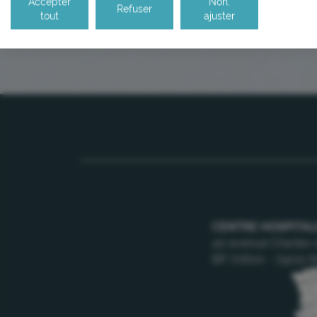
Accepter
Non,
Refuser
RETOUR AU GUIDE LABORATOIRE
tout
ajuster
CENTRE HOSPITAL
40 avenue Charles-
BP 70600 - 79021 N