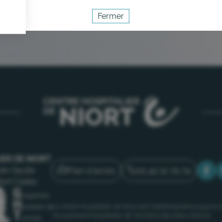
Fermer
Activer le mode éco
Annuler
IER DE NIORT
Plan d'accès
05 49 32 79 79
de-Gaulle
iort Cedex
Le Centre hospitalier de Niort est l’établissement support 
Groupement Hospitalier de Territoire des Deux-Sèvres