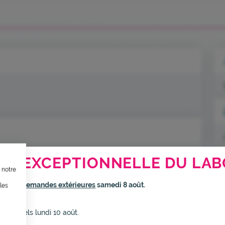
TION, ÇA VOUS CONCERNE AU
RE EXCEPTIONNELLE DU LAB
 notre
ternet dans le cadre d’une démarche forte d’écoconception.
rmé
aux demandes extérieures
samedi 8 août.
les
inuer drastiquement les besoins énergétiques nécessaires à votre na
elui-ci sollicitera très peu nos serveurs et vous deviendrez ainsi un
s habituels lundi 10 août.