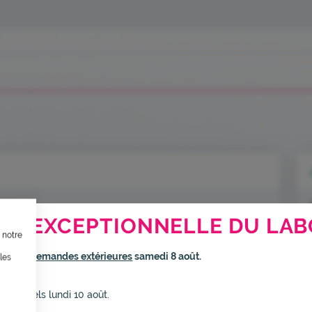
TION, ÇA VOUS CONCERNE AU
RE EXCEPTIONNELLE DU LAB
 notre
ternet dans le cadre d’une démarche forte d’écoconception.
rmé
aux demandes extérieures
samedi 8 août.
les
inuer drastiquement les besoins énergétiques nécessaires à votre na
elui-ci sollicitera très peu nos serveurs et vous deviendrez ainsi un
s habituels lundi 10 août.