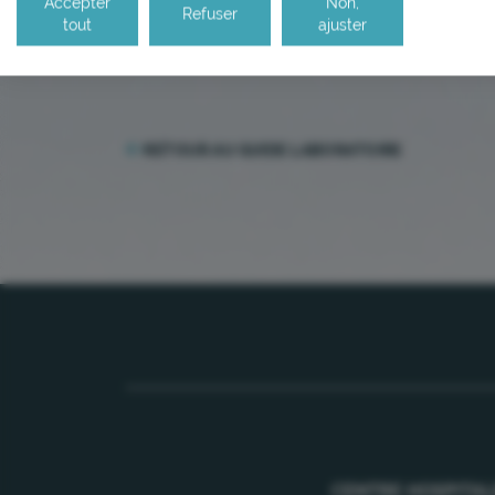
Accepter
Non,
Refuser
tout
ajuster
RETOUR AU GUIDE LABORATOIRE
CENTRE HOSPITAL