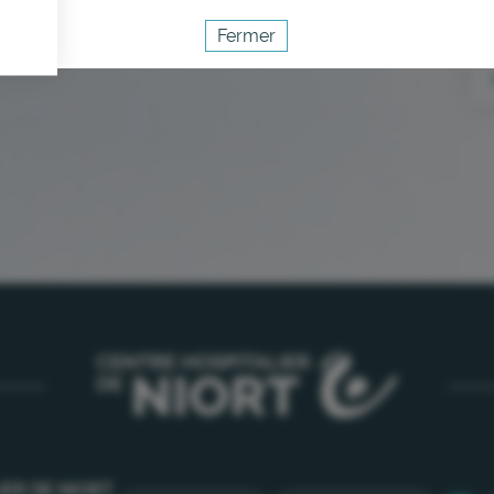
Fermer
Activer le mode éco
Annuler
IER DE NIORT