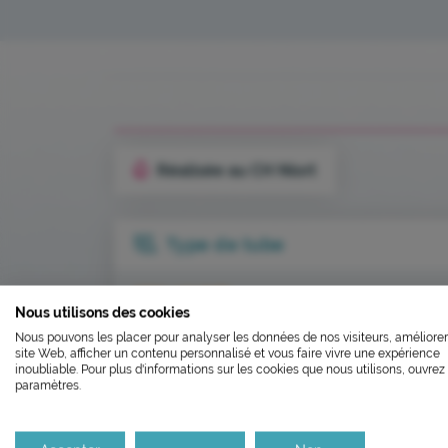
Réalisée au CH Niort
Type de tube
L’ÉCOCONCEP
SEC (JAUNE)
Nous utilisons des cookies
FERMETU
Nous pouvons les placer pour analyser les données de nos visiteurs, améliorer
Nous avons développé ce site In
site Web, afficher un contenu personnalisé et vous faire vivre une expérience
Le laboratoire sera fe
inoubliable. Pour plus d'informations sur les cookies que nous utilisons, ouvrez 
paramètres.
Si vous aussi vous souhaitez dim
le parcourir dans son Mode Eco. C
Il réouvrira aux horaire
Merci pour votre contribution !