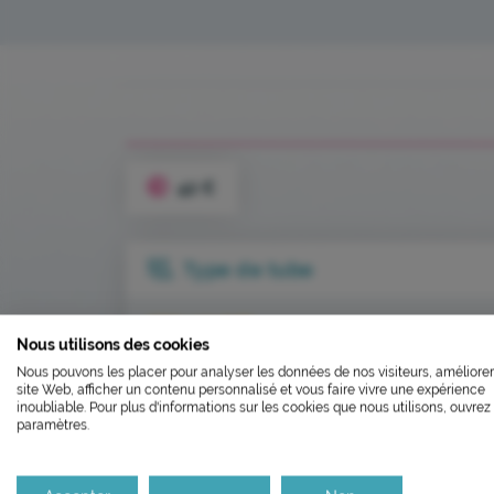
42 €
Type de tube
L’ÉCOCONCEP
SEC (JAUNE)
Nous utilisons des cookies
FERMETU
Nous pouvons les placer pour analyser les données de nos visiteurs, améliorer
Nous avons développé ce site In
site Web, afficher un contenu personnalisé et vous faire vivre une expérience
Le laboratoire sera fe
inoubliable. Pour plus d'informations sur les cookies que nous utilisons, ouvrez 
paramètres.
Si vous aussi vous souhaitez dim
le parcourir dans son Mode Eco. C
Il réouvrira aux horaire
Merci pour votre contribution !