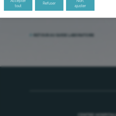
Accepter
Non,
Refuser
tout
ajuster
RETOUR AU GUIDE LABORATOIRE
CENTRE HOSPITAL