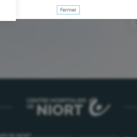
Fermer
Activer le mode éco
Annuler
IER DE NIORT