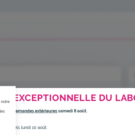
TION, ÇA VOUS CONCERNE AU
RE EXCEPTIONNELLE DU LAB
 notre
ternet dans le cadre d’une démarche forte d’écoconception.
rmé
aux demandes extérieures
samedi 8 août.
les
inuer drastiquement les besoins énergétiques nécessaires à votre na
elui-ci sollicitera très peu nos serveurs et vous deviendrez ainsi un
s habituels lundi 10 août.