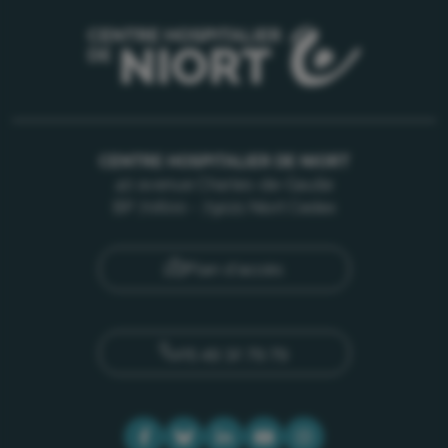
CENTRE HOSPITALIER DE NIORT
40 avenue Charles-de-Gaulle
BP 70600 - 79021 Niort Cedex
Plan d'accès
05 49 32 79 79