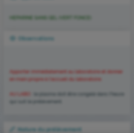
HEPARINE SANS GEL (VERT FONCE)
Observations
Apporter immédiatement au laboratoire et donner
en main propre à l'accueil du laboratoire.
AU LABO
: le plasma doit être congelé dans l'heure
qui suit le prélèvement.
L’ÉCOCONCEPTION, ÇA VOUS
CONCERNE AUSSI !
Nature du prélèvement