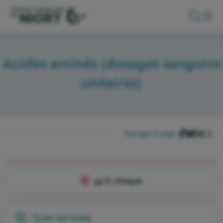
Acides aminés (dosages sanguins
unitaires)
Partager la page :
44 € chaque
Type de tube