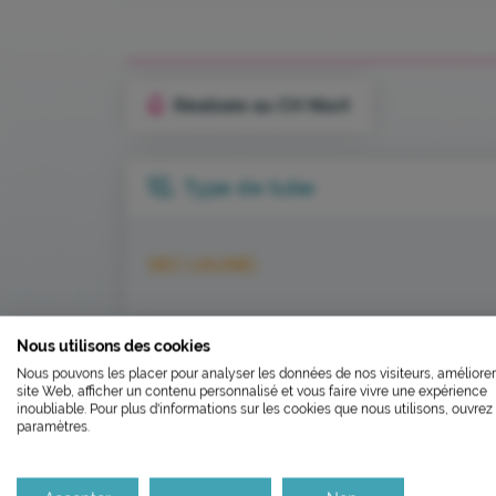
Réalisée au CH Niort
Type de tube
SEC (JAUNE)
L’ÉCOCONCEP
Nous utilisons des cookies
FERMETU
Nous pouvons les placer pour analyser les données de nos visiteurs, améliorer
Nous avons développé ce site In
site Web, afficher un contenu personnalisé et vous faire vivre une expérience
Le laboratoire sera fe
inoubliable. Pour plus d'informations sur les cookies que nous utilisons, ouvrez 
paramètres.
Si vous aussi vous souhaitez dim
le parcourir dans son Mode Eco. C
Il réouvrira aux horaire
Merci pour votre contribution !