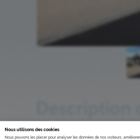
Description 
L’ÉCOCONCEP
Nous utilisons des cookies
FERMETU
Le Centre expertise autisme adultes (CEAA) e
Nous pouvons les placer pour analyser les données de nos visiteurs, améliorer
Nous avons développé ce site In