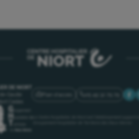
IER DE NIORT
Plan d'accès
05 49 32 79 79
de-Gaulle
iort Cedex
Le Centre hospitalier de Niort est l’établissement support 
Groupement Hospitalier de Territoire des Deux-Sèvres