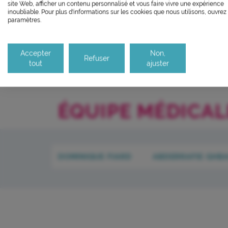
site Web, afficher un contenu personnalisé et vous faire vivre une expérience
troubles du neuro-développement vieillissa
Le laboratoire sera fe
inoubliable. Pour plus d'informations sur les cookies que nous utilisons, ouvrez 
paramètres.
Si vous aussi vous souhaitez dim
C’est également le dispositif conventionné 
le parcourir dans son Mode Eco. C
Il réouvrira aux horaire
Merci pour votre contribution !
Accepter
Non,
Refuser
tout
ajuster
ÉQUIPE MÉDICAL
DOMINIQUE FIARD
ABDERRAFIE GHB