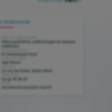
Partager la page :
S PRINCIPALES
Pôle de rattachement
Pôle psychiatrie, addictologie et réseaux
médicaux
Chef de service
Dr Dominique Fiard
Cadre de santé
Joël Perrin
Adresse
70 rue de Goise, 79000 Niort
Téléphone
05 49 78 38 46
Email
secretariat.ceaa@ch-niort.fr