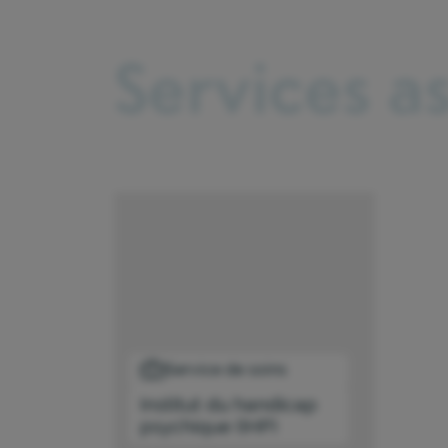
Services a
Service de soins
Institut du handicap
psychique (IHP)